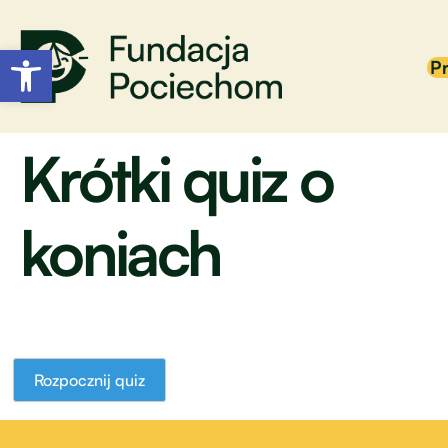
Otwórz pasek narzędzi
P
Krótki quiz o
koniach
Rozpocznij quiz